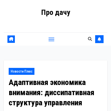
Перейти
Про дачу
к
содержанию
Советы владельцам
Новости Плюс
Адаптивная экономика
внимания: диссипативная
структура управления