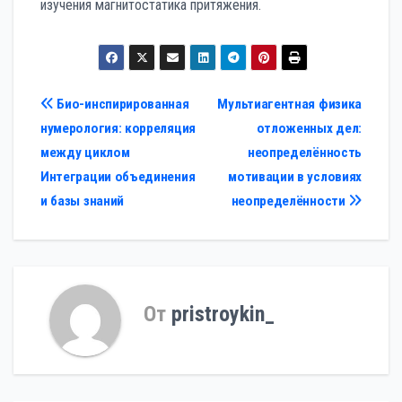
изучения магнитостатика притяжения.
Навигация
Био-инспирированная
Мультиагентная физика
нумерология: корреляция
отложенных дел:
по
между циклом
неопределённость
записям
Интеграции объединения
мотивации в условиях
и базы знаний
неопределённости
От
pristroykin_