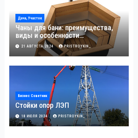
Дача, Участок
Чаны для бани: преимущества,
виды и особенности
использования
21 АВГУСТА 2024
PRISTROYKIN_
Бизнес Советник
Стойки опор ЛЭП
18 ИЮЛЯ 2024
PRISTROYKIN_