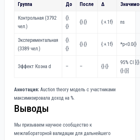
Группа
До
После
Δ
Значимо
Контрольная (3792
{}.
{}.{}
{:+.1f}
ns
чел.)
{}
Экспериментальная
{}.
{}.{}
{:+.1f}
*p<0.0{}
(3389 чел.)
{}
95% CI [{}.
Эффект Коэна d
–
–
{}.{}
{}.{}]
Аннотация:
Auction theory модель с участниками
максимизировала доход на %.
Выводы
Мы призываем научное сообщество к
межлабораторной валидации для дальнейшего