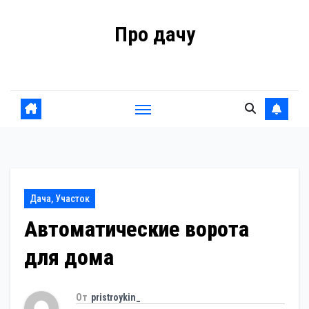
Перейти
Про дачу
к
содержанию
Советы владельцам
Дача, Участок
Автоматические ворота
для дома
От
pristroykin_