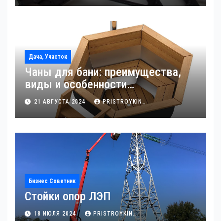
Дача, Участок
Чаны для бани: преимущества,
виды и особенности
использования
21 АВГУСТА 2024
PRISTROYKIN_
Бизнес Советник
Стойки опор ЛЭП
18 ИЮЛЯ 2024
PRISTROYKIN_