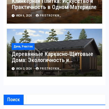
Клинкерная Плитка: Искусство и
Практичность в Одном Материале
ИЮН 6, 2024
PRISTROYKIN_
Дача, Участок
Деревянные Каркасно-Щитовые
Дома: Экологичность и
Практичность
ИЮН 2, 2024
PRISTROYKIN_
Поиск