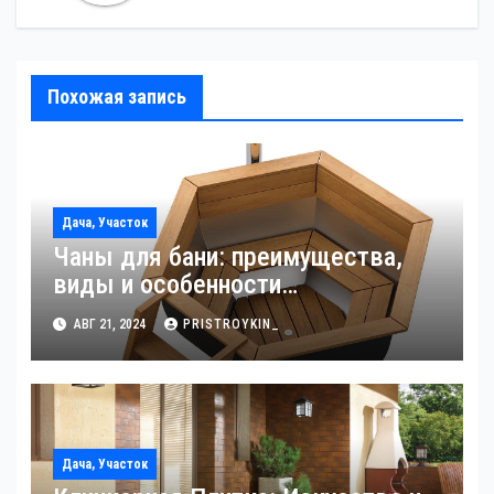
Похожая запись
Дача, Участок
Чаны для бани: преимущества,
виды и особенности
использования
АВГ 21, 2024
PRISTROYKIN_
Дача, Участок