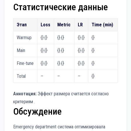
Статистические данные
Этап
Loss
Metric
LR
Time (min)
Warmup
{}.{}
{}.{}
{}.{}
{}
Main
{}.{}
{}.{}
{}.{}
{}
Fine-tune
{}.{}
{}.{}
{}.{}
{}
Total
–
–
–
{}
Аннотация:
Эффект размера считается согласно
критериям .
Обсуждение
Emergency department система оптимизировала