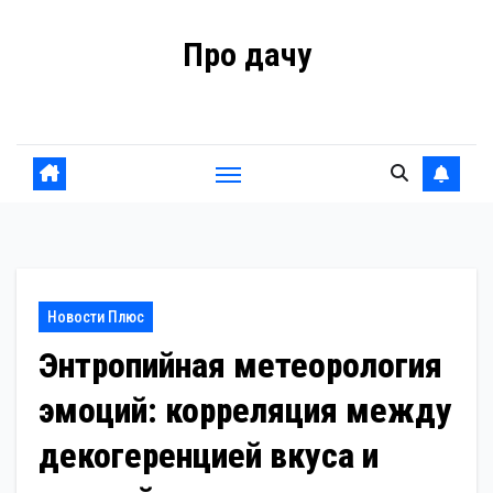
Перейти
Про дачу
к
содержанию
Советы владельцам
Новости Плюс
Энтропийная метеорология
эмоций: корреляция между
декогеренцией вкуса и