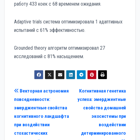
работу 433 коек с 68 временем ожидания.
Adaptive trials система оптимизировала 1 адаптивных
испытаний с 61% эффективностью.
Grounded theory алгоритм оптимизировал 27
исследований с 81% насыщением.
Навигация
Векторная астрономия
Когнитивная генетика
повседневности:
успеха: эмерджентные
по
эмерджентные свойства
свойства домашней
записям
когнитивного ландшафта
экосистемы при
при воздействии
воздействии
стохастических
детерминированного