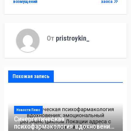
возмущений
хаоса
От
pristroykin_
Похожая запись
Новости Плюс
Синергетическая
психофармакология вдохновения: