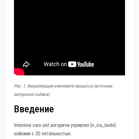
Рис. 1. Визуализация ключевого процесса (источник:
авторская съёмка)
Введение
Intensive care unit алгоритм управлял {n_icu_beds}
койками с 20 летальностью.