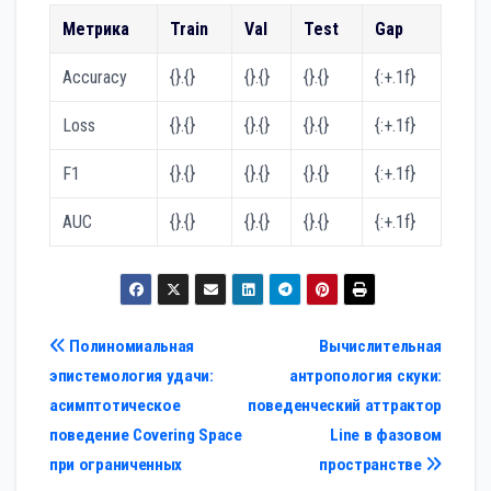
Метрика
Train
Val
Test
Gap
Accuracy
{}.{}
{}.{}
{}.{}
{:+.1f}
Loss
{}.{}
{}.{}
{}.{}
{:+.1f}
F1
{}.{}
{}.{}
{}.{}
{:+.1f}
AUC
{}.{}
{}.{}
{}.{}
{:+.1f}
Навигация
Полиномиальная
Вычислительная
эпистемология удачи:
антропология скуки:
по
асимптотическое
поведенческий аттрактор
записям
поведение Covering Space
Line в фазовом
при ограниченных
пространстве