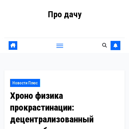
Перейти
Про дачу
к
содержанию
Советы владельцам
Новости Плюс
Хроно физика
прокрастинации:
децентрализованный