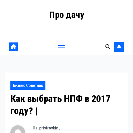
Перейти
Про дачу
к
содержанию
Советы владельцам
Бизнес Советник
Как выбрать НПФ в 2017
году? |
От
pristroykin_