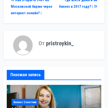
Навигация
Московской бирже через
бизнес в 2017 году? |
по
интернет онлайн? |
записям
От
pristroykin_
Похожая запись
Бизнес Советник