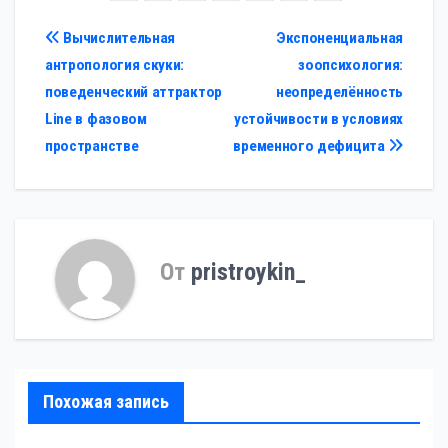
Навигация
Вычислительная
Экспоненциальная
антропология скуки:
зоопсихология:
по
поведенческий аттрактор
неопределённость
записям
Line в фазовом
устойчивости в условиях
пространстве
временного дефицита
От
pristroykin_
Похожая запись