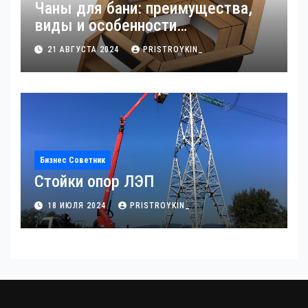
Чаны для бани: преимущества,
виды и особенности
использования
21 АВГУСТА 2024
PRISTROYKIN_
Бизнес Советник
Стойки опор ЛЭП
18 ИЮЛЯ 2024
PRISTROYKIN_