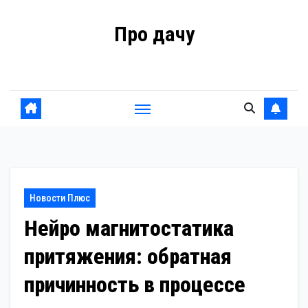
Перейти
Про дачу
к
содержанию
Советы владельцам
Новости Плюс
Нейро магнитостатика
притяжения: обратная
причинность в процессе