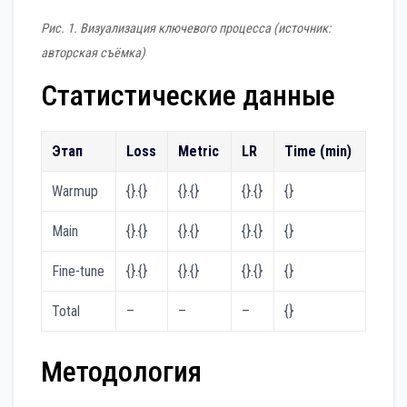
Рис. 1. Визуализация ключевого процесса (источник:
авторская съёмка)
Статистические данные
Этап
Loss
Metric
LR
Time (min)
Warmup
{}.{}
{}.{}
{}.{}
{}
Main
{}.{}
{}.{}
{}.{}
{}
Fine-tune
{}.{}
{}.{}
{}.{}
{}
Total
–
–
–
{}
Методология