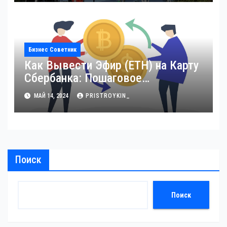
Бизнес Советник
Как Вывести Эфир (ETH) на Карту
Сбербанка: Пошаговое
Руководство
МАЙ 14, 2024
PRISTROYKIN_
Поиск
Поиск