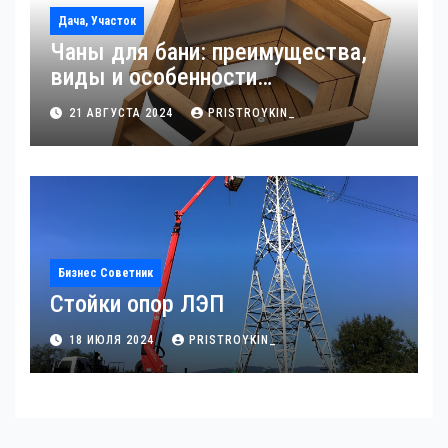
Дача, Участок
Чаны для бани: преимущества,
виды и особенности
использования
21 АВГУСТА 2024
PRISTROYKIN_
Бизнес Советник
Стойки опор ЛЭП
18 ИЮЛЯ 2024
PRISTROYKIN_