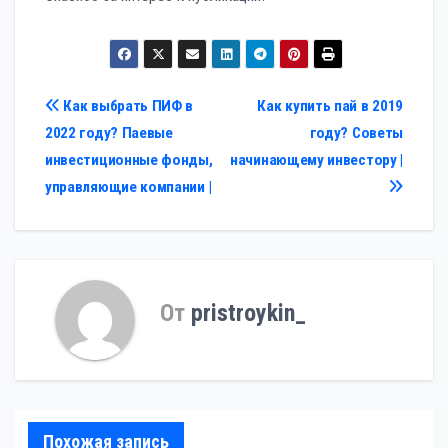
Навигация
Как выбрать ПИФ в
Как купить пай в 2019
2022 году? Паевые
году? Советы
по
инвестиционные фонды,
начинающему инвестору |
записям
управляющие компании |
От
pristroykin_
Похожая запись