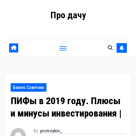
Перейти
Про дачу
к
содержанию
Советы владельцам
Бизнес Советник
ПИФы в 2019 году. Плюсы
и минусы инвестирования |
От
pristroykin_