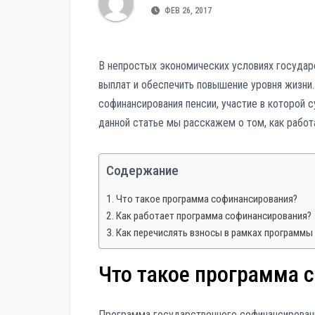
р
p
ФЕВ 26, 2017
a
а
s
в
s
В непростых экономических условиях государ
и
n
выплат и обеспечить повышение уровня жизни
т
i
софинансирования пенсии, участие в которой
ь
данной статье мы расскажем о том, как работ
k
i
Содержание
Что такое программа софинансирования?
Как работает программа софинансирования?
Как перечислять взносы в рамках программы
Что такое программа 
Программа государственного софинансировани