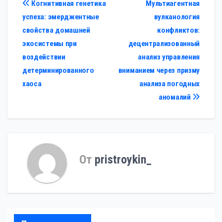
Навигация
Когнитивная генетика
Мультиагентная
успеха: эмерджентные
вулканология
по
свойства домашней
конфликтов:
записям
экосистемы при
децентрализованный
воздействии
анализ управления
детерминированного
вниманием через призму
хаоса
анализа погодных
аномалий
От
pristroykin_