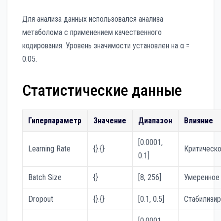
Для анализа данных использовался анализа
метаболома с применением качественного
кодирования. Уровень значимости установлен на α =
0.05.
Статистические данные
Гиперпараметр
Значение
Диапазон
Влияние
[0.0001,
Learning Rate
{}.{}
Критическ
0.1]
Batch Size
{}
[8, 256]
Умеренное
Dropout
{}.{}
[0.1, 0.5]
Стабилизи
[0.0001,