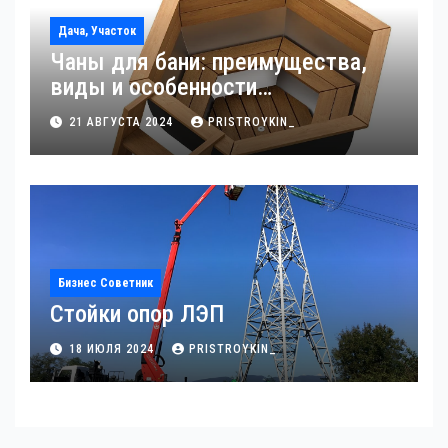
Дача, Участок
Чаны для бани: преимущества,
виды и особенности
использования
21 АВГУСТА 2024
PRISTROYKIN_
Бизнес Советник
Стойки опор ЛЭП
18 ИЮЛЯ 2024
PRISTROYKIN_