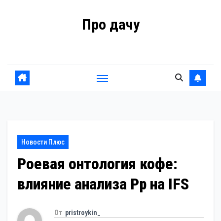
Перейти
Про дачу
к
содержанию
Советы владельцам
Новости Плюс
Роевая онтология кофе:
влияние анализа Pp на IFS
От
pristroykin_