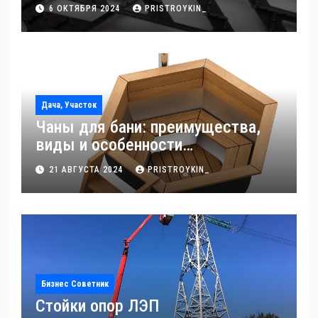
6 ОКТЯБРЯ 2024
PRISTROYKIN_
Дача, Участок
Чаны для бани: преимущества,
виды и особенности
использования
21 АВГУСТА 2024
PRISTROYKIN_
Бизнес Советник
Стойки опор ЛЭП