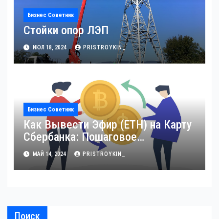
Бизнес Советник
Стойки опор ЛЭП
ИЮЛ 18, 2024
PRISTROYKIN_
Бизнес Советник
Как Вывести Эфир (ETH) на Карту
Сбербанка: Пошаговое
Руководство
МАЙ 14, 2024
PRISTROYKIN_
Поиск