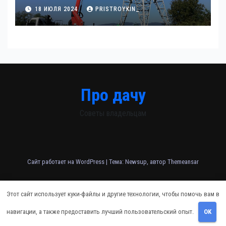
18 ИЮЛЯ 2024
PRISTROYKIN_
Про дачу
Советы владельцам
Сайт работает на WordPress
|
Тема: Newsup, автор
Themeansar
Home
Sample Page
Авторам и правообладателям
Карта сайта
Этот сайт использует куки-файлы и другие технологии, чтобы помочь вам в
Политика конфиденциальности
навигации, а также предоставить лучший пользовательский опыт.
OK