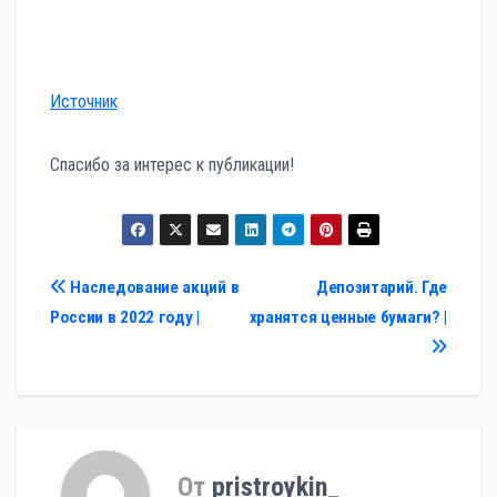
Источник
Спасибо за интерес к публикации!
Навигация
Наследование акций в
Депозитарий. Где
России в 2022 году |
хранятся ценные бумаги? |
по
записям
От
pristroykin_