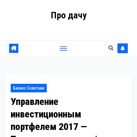
Перейти
Про дачу
к
содержанию
Советы владельцам
Бизнес Советник
Управление
инвестиционным
портфелем 2017 —