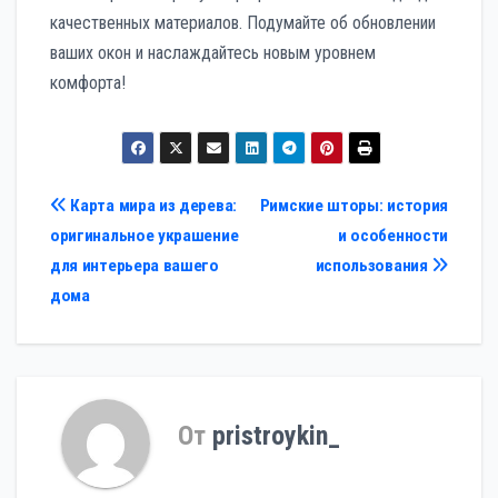
качественных материалов. Подумайте об обновлении
ваших окон и наслаждайтесь новым уровнем
комфорта!
Навигация
Карта мира из дерева:
Римские шторы: история
оригинальное украшение
и особенности
по
для интерьера вашего
использования
записям
дома
От
pristroykin_