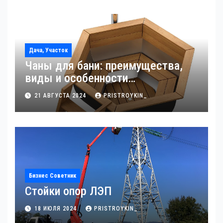
Дача, Участок
Чаны для бани: преимущества,
виды и особенности
использования
21 АВГУСТА 2024
PRISTROYKIN_
Бизнес Советник
Стойки опор ЛЭП
18 ИЮЛЯ 2024
PRISTROYKIN_