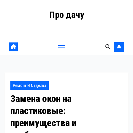
Перейти
Про дачу
к
содержанию
Советы владельцам
Ремонт И Отделка
Замена окон на
пластиковые:
преимущества и