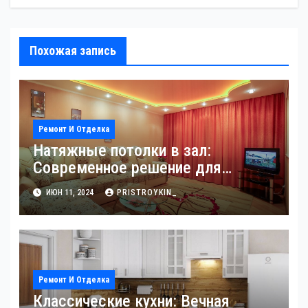
Похожая запись
Ремонт И Отделка
Натяжные потолки в зал:
Современное решение для
стильного интерьера
ИЮН 11, 2024
PRISTROYKIN_
Ремонт И Отделка
Классические кухни: Вечная