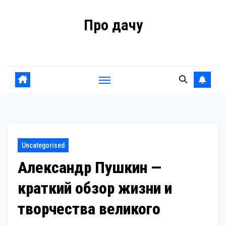
Перейти
Про дачу
к
содержанию
Советы владельцам
Uncategorised
Александр Пушкин —
краткий обзор жизни и
творчества великого