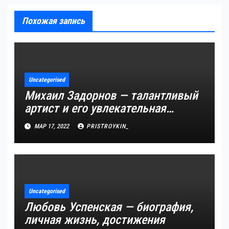
Похожая запись
Uncategorised
Михаил Задорнов — талантливый
артист и его увлекательная
биография — выдающиеся
МАР 17, 2022
PRISTROYKIN_
достижения, известность и
интересные факты из личной
жизни!
Uncategorised
Любовь Успенская — биография,
личная жизнь, достижения