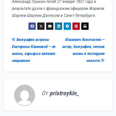
Александр Пушкин погиб 27 января 1837 года в
результате дуэли с французским офицером Жоржем
Шарлем Шарлем Дантесом в Санкт-Петербурге.
Навигация
Биография актрисы
Юшкевич Константин —
Екатерины Климовой — ее
актер, биография, личная
по
жизнь, карьера и великие
жизнь и последние
записям
свершения
новости
От
pristroykin_