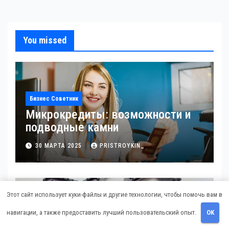
You missed
Бизнес Советник
Микрокредиты: возможности и
подводные камни
30 МАРТА 2025
PRISTROYKIN_
Этот сайт использует куки-файлы и другие технологии, чтобы помочь вам в
навигации, а также предоставить лучший пользовательский опыт.
OK
Гараж И Авто