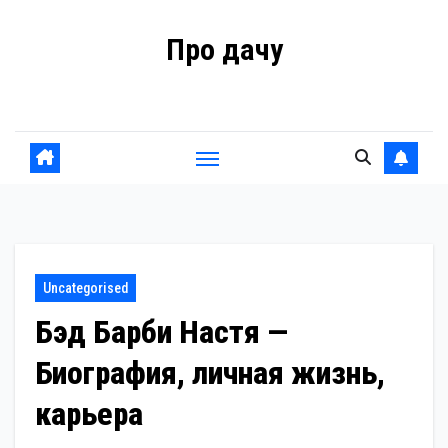
Перейти
Про дачу
к
содержанию
Советы владельцам
Uncategorised
Бэд Барби Настя —
Биография, личная жизнь,
карьера