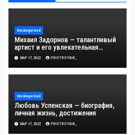
Uncategorised
Михаил Задорнов — талантливый
артист и его увлекательная
биография — выдающиеся
МАР 17, 2022
PRISTROYKIN_
достижения, известность и
интересные факты из личной
жизни!
Uncategorised
Любовь Успенская — биография,
личная жизнь, достижения
МАР 17, 2022
PRISTROYKIN_