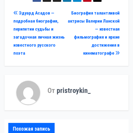
Навигация
Эдуард Асадов —
Биография талантливой
подробная биография,
актрисы Валерии Ланской
по
перипетии судьбы и
— известная
записям
загадочная личная жизнь
фильмография и яркие
известного русского
достижения в
поэта
кинематографе
От
pristroykin_
Похожая запись