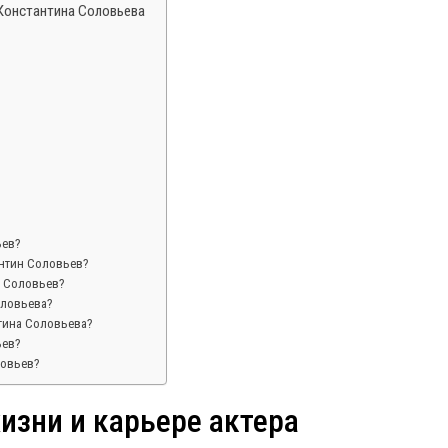
 Константина Соловьева
ьев?
антин Соловьев?
н Соловьев?
оловьева?
тина Соловьева?
ьев?
ловьев?
изни и карьере актера