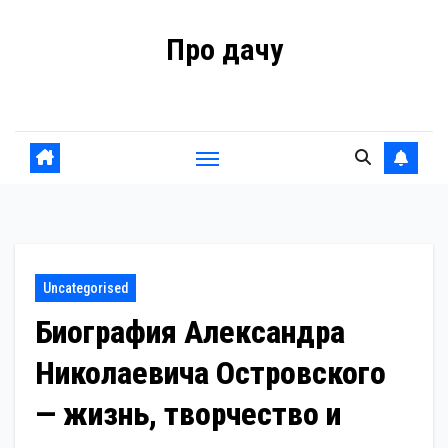
Перейти
Про дачу
к
содержанию
Советы владельцам
Uncategorised
Биография Александра
Николаевича Островского
— жизнь, творчество и