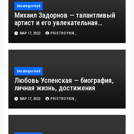
Uncategorised
Михаил Задорнов — талантливый
артист и его увлекательная
биография — выдающиеся
МАР 17, 2022
PRISTROYKIN_
достижения, известность и
интересные факты из личной
жизни!
Uncategorised
Любовь Успенская — биография,
личная жизнь, достижения
МАР 17, 2022
PRISTROYKIN_