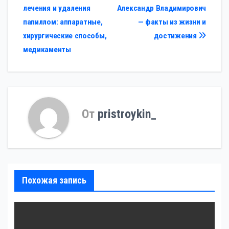
лечения и удаления
Александр Владимирович
по
папиллом: аппаратные,
— факты из жизни и
записям
хирургические способы,
достижения
медикаменты
От
pristroykin_
Похожая запись