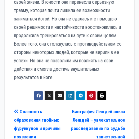
своей жизни. В юности она перенесла серьезную
травму, которая почти лишила ее возможности
заниматься йогой. Но она не сдалась и с помощью
своей решимости и настойчивости восстановилась и
продолжила тренироваться на пути к своим целям.
Более того, она столкнулась с противодействием со
стороны некоторых людей, которые не верили в ее
успехи. Но она не позволила им повлиять на свои
действия и смогла достичь внушительных
результатов в йоге.
Навигация
Опасность
Биография Леждей эльза
образования гнойных
Леждей – увлекательное
по
фурункулов и причины
расследование по судьбе
записям
появления
таинственной