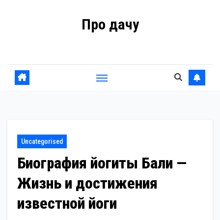
Перейти
Про дачу
к
содержанию
Советы владельцам
Uncategorised
Биография йогиты Бали —
Жизнь и достижения
известной йоги