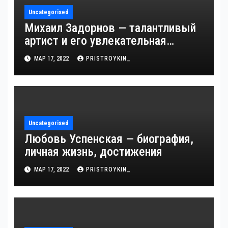
Uncategorised
Михаил Задорнов — талантливый
артист и его увлекательная
биография — выдающиеся
МАР 17, 2022
PRISTROYKIN_
достижения, известность и
интересные факты из личной
жизни!
Uncategorised
Любовь Успенская — биография,
личная жизнь, достижения
МАР 17, 2022
PRISTROYKIN_