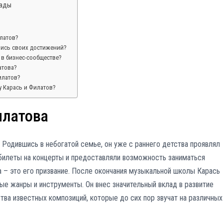
рады
латов?
лись своих достижений?
 в бизнес-сообществе?
атова?
илатов?
у Карась и Филатов?
илатова
 Родившись в небогатой семье, он уже с раннего детства проявлял
 билеты на концерты и предоставляли возможность заниматься
а – это его призвание. После окончания музыкальной школы Карась
ные жанры и инструменты. Он внес значительный вклад в развитие
ва известных композиций, которые до сих пор звучат на различных