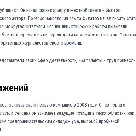
ублицист. Он начал свою карьеру в местной газете и быстро
ского автора. По мере накопления опыта Филатов начал писать стат
роких кругах читателей. Его публицистические работы вызывали
ли бестселлерами и были переведены на множество языков. Филатов
торитетных журналистов своего времени.
едставители своих сфер деятельности, чьи таланты и труд принесли
тижений
неса, основав свою первую компанию в 2003 году. С тех пор его
ась, и сегодня он занимает ведущие позиции в таких областях, как
воим предпринимательским складом ума, высокой пробивной
.