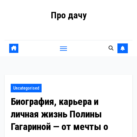
Перейти
Про дачу
к
содержанию
Советы владельцам
Uncategorised
Биография, карьера и
личная жизнь Полины
Гагариной — от мечты о