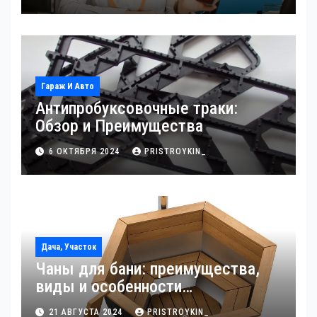
Гараж И Авто
Антипробуксовочные траки:
Обзор и Преимущества
6 ОКТЯБРЯ 2024
PRISTROYKIN_
Дача, Участок
Чаны для бани: преимущества,
виды и особенности
использования
21 АВГУСТА 2024
PRISTROYKIN_