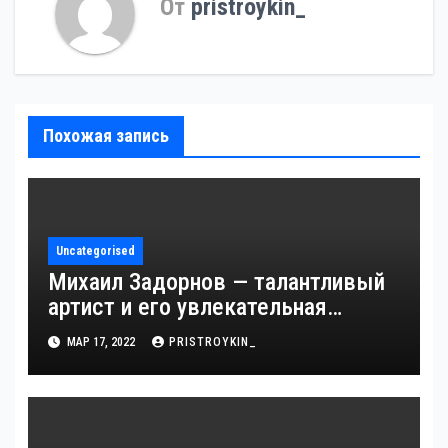
От
pristroykin_
Похожая запись
Uncategorised
Михаил Задорнов — талантливый
артист и его увлекательная
биография — выдающиеся
МАР 17, 2022
PRISTROYKIN_
достижения, известность и
интересные факты из личной
жизни!