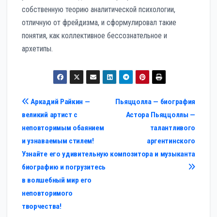
собственную теорию аналитической психологии,
отличную от фрейдизма, и сформулировал такие
понятия, как коллективное бессознательное и
архетипы.
Навигация
Аркадий Райкин —
Пьяццолла — биография
великий артист с
Астора Пьяццоллы —
по
неповторимым обаянием
талантливого
записям
и узнаваемым стилем!
аргентинского
Узнайте его удивительную
композитора и музыканта
биографию и погрузитесь
в волшебный мир его
неповторимого
творчества!