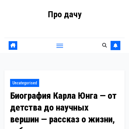
Перейти
Про дачу
к
содержанию
Советы владельцам
Uncategorised
Биография Карла Юнга — от
детства до научных
вершин — рассказ о жизни,