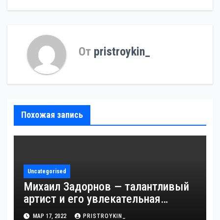
От
pristroykin_
Похожая запись
Uncategorised
Михаил Задорнов — талантливый
артист и его увлекательная
биография — выдающиеся
МАР 17, 2022
PRISTROYKIN_