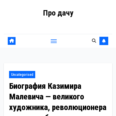
Перейти
Про дачу
к
содержанию
Советы владельцам
Uncategorised
Биография Казимира
Малевича — великого
художника, революционера