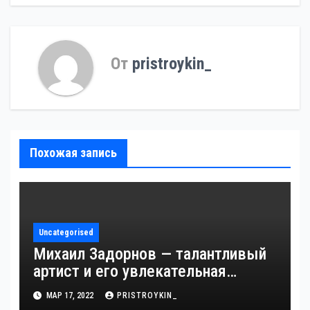
От
pristroykin_
Похожая запись
Uncategorised
Михаил Задорнов — талантливый
артист и его увлекательная
биография — выдающиеся
МАР 17, 2022
PRISTROYKIN_
достижения, известность и