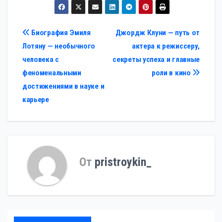
Навигация
Биография Эмиля
Джордж Клуни — путь от
Лотяну — необычного
актера к режиссеру,
по
человека с
секреты успеха и главные
записям
феноменальными
роли в кино
достижениями в науке и
карьере
От
pristroykin_