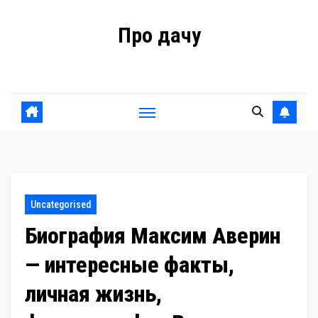
Перейти
Про дачу
к
содержанию
Советы владельцам
Uncategorised
Биография Максим Аверин
— интересные факты,
личная жизнь,