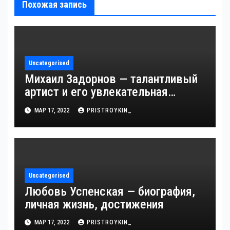
Похожая запись
Uncategorised
Михаил Задорнов — талантливый
артист и его увлекательная
биография — выдающиеся
МАР 17, 2022
PRISTROYKIN_
достижения, известность и
интересные факты из личной
жизни!
Uncategorised
Любовь Успенская — биография,
личная жизнь, достижения
МАР 17, 2022
PRISTROYKIN_