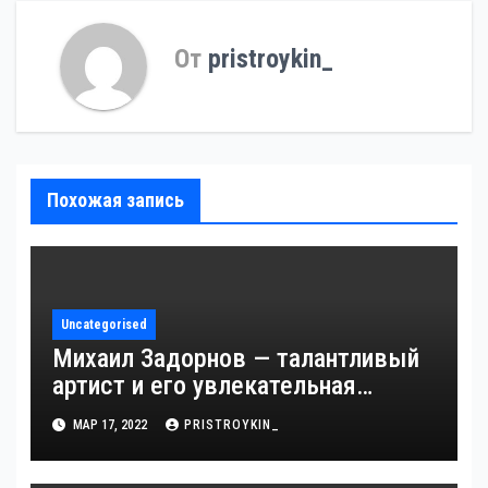
От
pristroykin_
Похожая запись
Uncategorised
Михаил Задорнов — талантливый
артист и его увлекательная
биография — выдающиеся
МАР 17, 2022
PRISTROYKIN_
достижения, известность и
интересные факты из личной