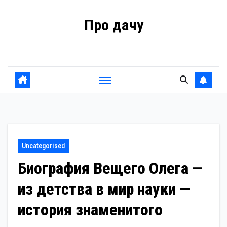
Перейти
Про дачу
к
содержанию
Советы владельцам
Uncategorised
Биография Вещего Олега —
из детства в мир науки —
история знаменитого