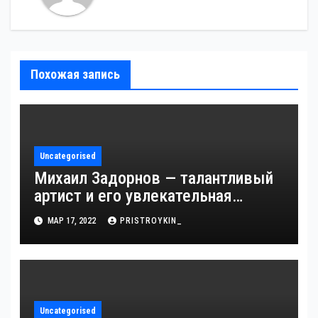
Похожая запись
Uncategorised
Михаил Задорнов — талантливый
артист и его увлекательная
биография — выдающиеся
МАР 17, 2022
PRISTROYKIN_
достижения, известность и
интересные факты из личной
жизни!
Uncategorised