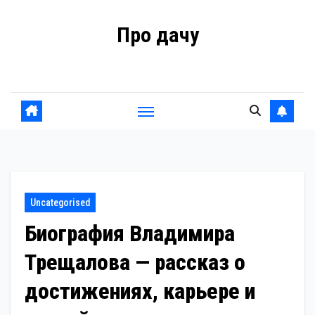
Перейти
Про дачу
к
содержанию
Советы владельцам
Uncategorised
Биография Владимира
Трещалова — рассказ о
достижениях, карьере и