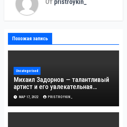
От
pristroykin_
Похожая запись
Uncategorised
Михаил Задорнов — талантливый
артист и его увлекательная
биография — выдающиеся
МАР 17, 2022
PRISTROYKIN_
достижения, известность и
интересные факты из личной
жизни!