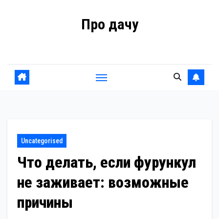
Перейти
Про дачу
к
содержанию
Советы владельцам
Uncategorised
Что делать, если фурункул
не заживает: возможные
причины