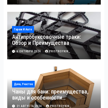
Гараж И Авто
Антипробуксовочные траки:
Обзор и Преимущества
6 ОКТЯБРЯ 2024
PRISTROYKIN_
Дача, Участок
Чаны для бани: преимущества,
виды и особенности
использования
21 АВГУСТА 2024
PRISTROYKIN_