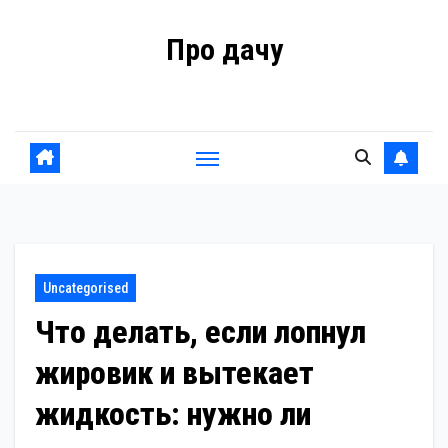
Перейти
Про дачу
к
содержанию
Советы владельцам
Uncategorised
Что делать, если лопнул
жировик и вытекает
жидкость: нужно ли