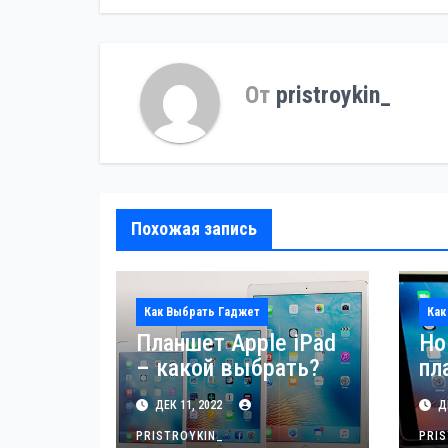
записям
От
pristroykin_
Похожая запись
Как Выбрать Гаджет
Как
Планшет Apple iPad
Но
– какой выбрать?
пл
iP
ДЕК 11, 2022
ДЕ
PRISTROYKIN_
PRI