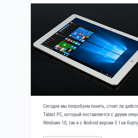
р
p
a
а
s
в
s
и
n
т
i
ь
k
i
Сегодня мы попробуем понять, стоит ли дейс
Tablet PC, который поставляется с двумя опе
Windows 10, так и с Android версии 5.1.на борту