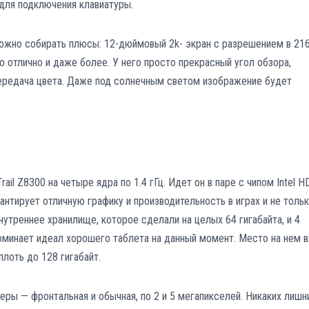
для подключения клавиатуры.
можно собирать плюсы: 12-дюймовый 2k- экран с разрешением в 21
то отлично и даже более. У него просто прекрасный угол обзора,
передача цвета. Даже под солнечным светом изображение будет
rail Z8300 на четыре ядра по 1.4 гГц. Идет он в паре с чипом Intel H
рантирует отличную графику и производительность в играх и не тольк
нутреннее хранилище, которое сделали на целых 64 гигабайта, и 4
поминает идеал хорошего таблета на данный момент. Место на нем 
лоть до 128 гигабайт.
еры — фронтальная и обычная, по 2 и 5 мегапикселей. Никаких лишн