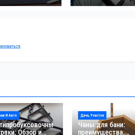
ризоваться
.
аж И Авто
Дача, Участок
типробуксовочны
Чаны для бани:
траки: Обзор и
преимущества,