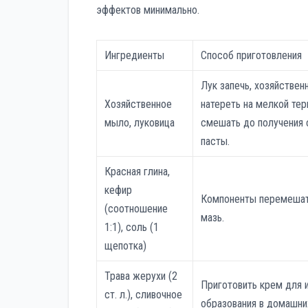
эффектов минимально.
Ингредиенты
Способ приготовления
Лук запечь, хозяйстве
Хозяйственное
натереть на мелкой те
мыло, луковица
смешать до получения 
пасты.
Красная глина,
кефир
Компоненты перемешать
(соотношение
мазь.
1:1), соль (1
щепотка)
Трава жерухи (2
Приготовить крем для 
ст. л.), сливочное
образования в домашни