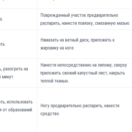
Поврежденный участок предварительно
х.
распарить, нанести повязку, смазанную мазью.
Намазать на ватный диск, приложить к
ть.
жировику на ноге.
Нанести непосредственно на липому, сверху
, разогреть на
приложить свежий капустный лист, накрыть
5 минут.
теплой тканью.
ь, использовать
Ногу предварительно распарить, нанести
я от образований
средство.