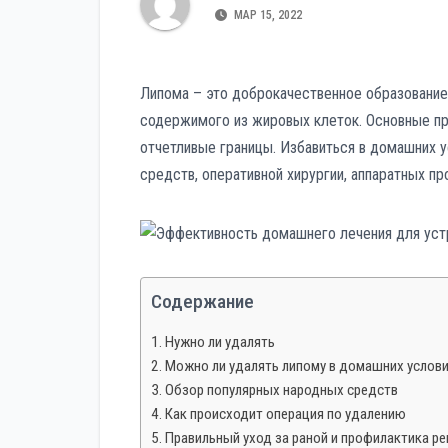
р
p
МАР 15, 2022
a
а
s
в
s
Липома – это доброкачественное образование,
и
n
содержимого из жировых клеток. Основные при
т
i
отчетливые границы. Избавиться в домашних 
ь
средств, оперативной хирургии, аппаратных п
k
i
Содержание
Нужно ли удалять
Можно ли удалять липому в домашних услов
Обзор популярных народных средств
Как происходит операция по удалению
Правильный уход за раной и профилактика р