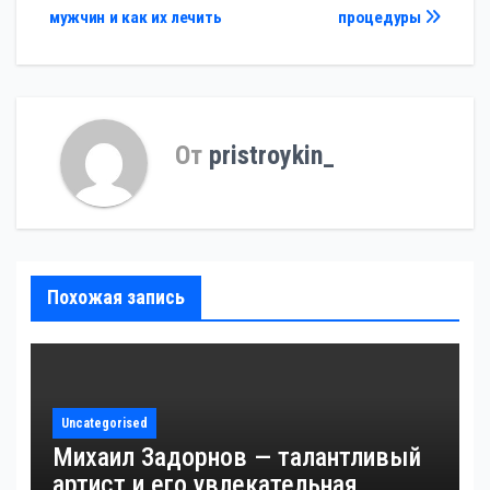
по
мужчин и как их лечить
процедуры
записям
От
pristroykin_
Похожая запись
Uncategorised
Михаил Задорнов — талантливый
артист и его увлекательная