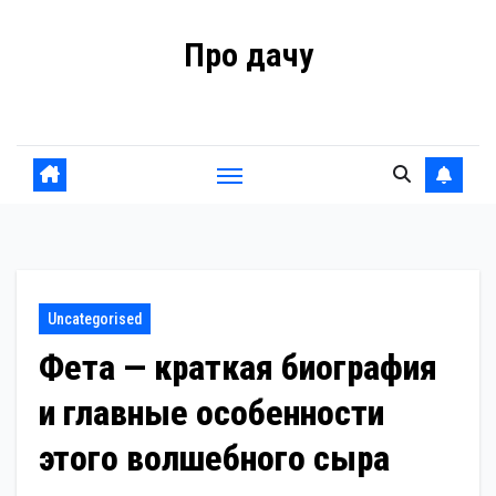
Перейти
Про дачу
к
содержанию
Советы владельцам
Uncategorised
Фета — краткая биография
и главные особенности
этого волшебного сыра