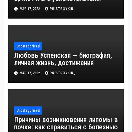
биография — выдающиеся
МАР 17, 2022
PRISTROYKIN_
достижения, известность и
интересные факты из личной
жизни!
Uncategorised
Любовь Успенская — биография,
личная жизнь, достижения
МАР 17, 2022
PRISTROYKIN_
Uncategorised
Причины возникновения липомы в
почке: как справиться с болезнью