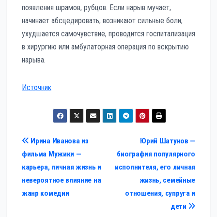
появления шрамов, рубцов. Если нарыв мучает,
начинает абсцедировать, возникают сильные боли,
ухудшается самочувствие, проводится госпитализация
в хирургию или амбулаторная операция по вскрытию
нарыва.
Источник
Навигация
Ирина Иванова из
Юрий Шатунов —
фильма Мужики —
биография популярного
по
карьера, личная жизнь и
исполнителя, его личная
записям
невероятное влияние на
жизнь, семейные
жанр комедии
отношения, супруга и
дети