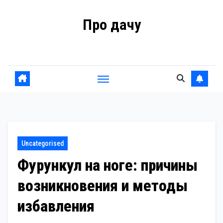
Перейти
Про дачу
к
содержанию
Советы владельцам
Uncategorised
Фурункул на ноге: причины
возникновения и методы
избавления