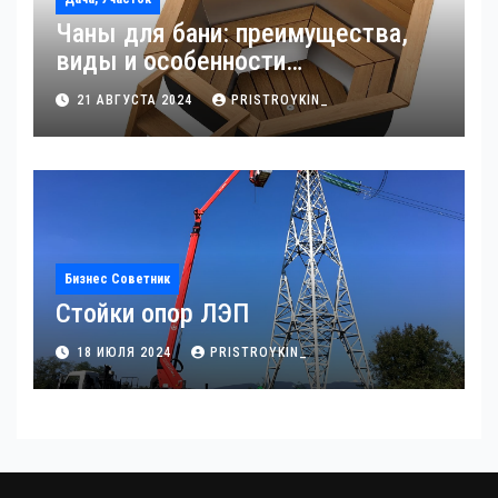
Чаны для бани: преимущества,
виды и особенности
использования
21 АВГУСТА 2024
PRISTROYKIN_
Бизнес Советник
Стойки опор ЛЭП
18 ИЮЛЯ 2024
PRISTROYKIN_