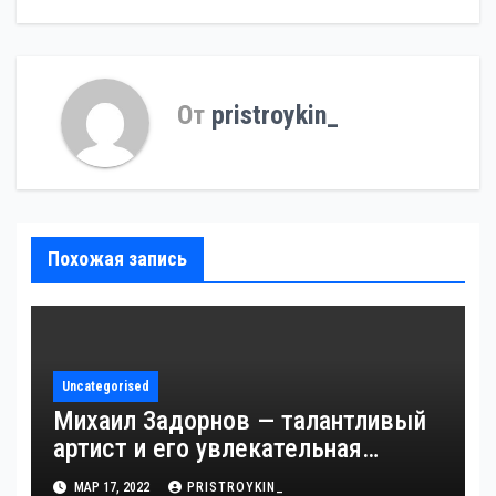
От
pristroykin_
Похожая запись
Uncategorised
Михаил Задорнов — талантливый
артист и его увлекательная
биография — выдающиеся
МАР 17, 2022
PRISTROYKIN_