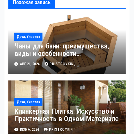
Похожая запись
Дача, Участок
Чаны для бани: преимущества,
виды и особенности
использования
АВГ 21, 2024
PRISTROYKIN_
Дача, Участок
Клинкерная Плитка: Искусство и
Практичность в Одном Материале
ИЮН 6, 2024
PRISTROYKIN_