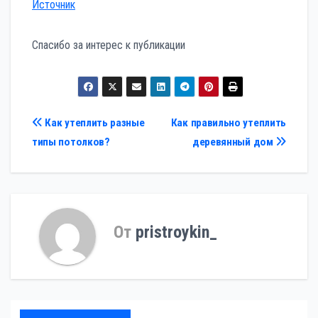
Источник
Спасибо за интерес к публикации
Навигация
Как утеплить разные
Как правильно утеплить
типы потолков?
деревянный дом
по
записям
От
pristroykin_