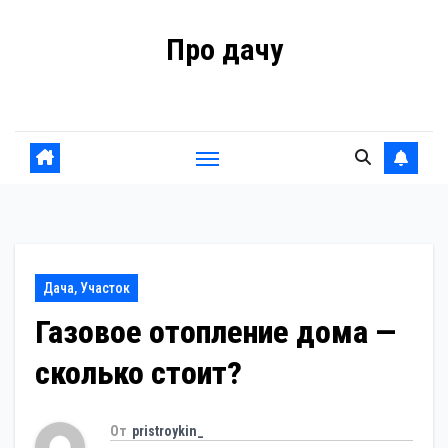
Перейти
Про дачу
к
содержанию
Советы владельцам
Дача, Участок
Газовое отопление дома —
сколько стоит?
От
pristroykin_