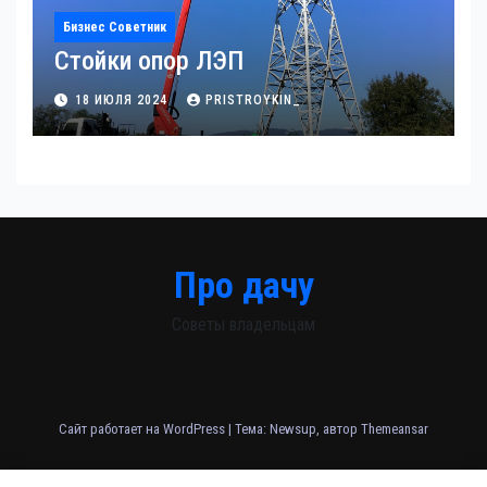
Бизнес Советник
Стойки опор ЛЭП
18 ИЮЛЯ 2024
PRISTROYKIN_
Про дачу
Советы владельцам
Сайт работает на WordPress
|
Тема: Newsup, автор
Themeansar
Home
Sample Page
Авторам и правообладателям
Карта сайта