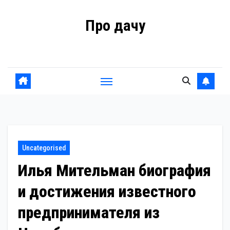
Перейти
Про дачу
к
содержанию
Советы владельцам
Uncategorised
Илья Мительман биография
и достижения известного
предпринимателя из