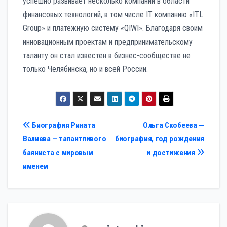
успешно развивает несколько компаний в области
финансовых технологий, в том числе IT компанию «ITL
Group» и платежную систему «QIWI». Благодаря своим
инновационным проектам и предпринимательскому
таланту он стал известен в бизнес-сообществе не
только Челябинска, но и всей России.
Навигация
Биография Рината
Ольга Скобеева —
Валиева – талантливого
биография, год рождения
по
баяниста с мировым
и достижения
записям
именем