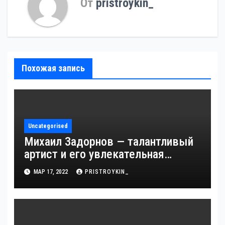
От
pristroykin_
Похожая запись
Uncategorised
Михаил Задорнов — талантливый
артист и его увлекательная
биография — выдающиеся
МАР 17, 2022
PRISTROYKIN_
достижения, известность и
интересные факты из личной
жизни!