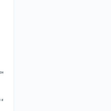
 он
 и