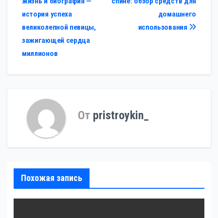
жизнь и биография —
спине: обзор средств для
по
история успеха
домашнего
записям
великолепной певицы,
использования
зажигающей сердца
миллионов
От
pristroykin_
Похожая запись