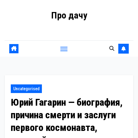
Перейти
Про дачу
к
содержанию
Советы владельцам
Uncategorised
Юрий Гагарин — биография,
причина смерти и заслуги
первого космонавта,