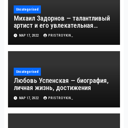
Uncategorised
Михаил Задорнов — талантливый
артист и его увлекательная
биография — выдающиеся
МАР 17, 2022
PRISTROYKIN_
достижения, известность и
интересные факты из личной
жизни!
Uncategorised
Любовь Успенская — биография,
личная жизнь, достижения
МАР 17, 2022
PRISTROYKIN_