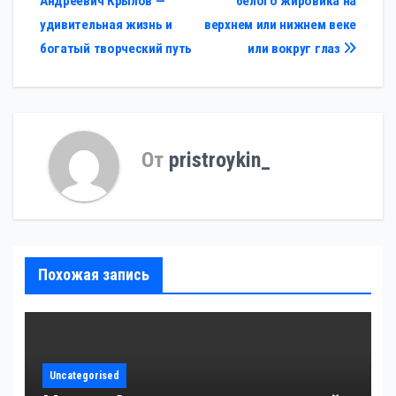
Андреевич Крылов —
белого жировика на
по
удивительная жизнь и
верхнем или нижнем веке
записям
богатый творческий путь
или вокруг глаз
От
pristroykin_
Похожая запись
Uncategorised