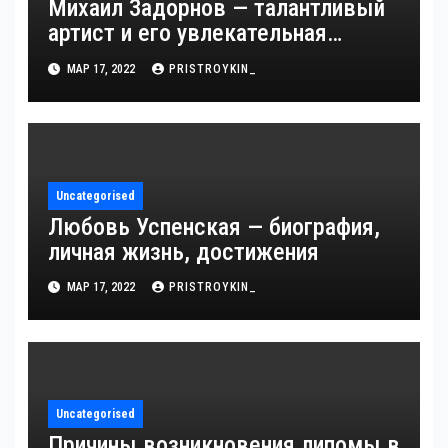
Михаил Задорнов — талантливый
артист и его увлекательная
биография — выдающиеся
МАР 17, 2022
PRISTROYKIN_
достижения, известность и
интересные факты из личной
жизни!
Uncategorised
Любовь Успенская — биография,
личная жизнь, достижения
МАР 17, 2022
PRISTROYKIN_
Uncategorised
Причины возникновения липомы в