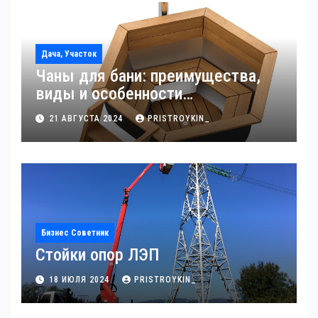
Дача, Участок
Чаны для бани: преимущества,
виды и особенности
использования
21 АВГУСТА 2024
PRISTROYKIN_
Бизнес Советник
Стойки опор ЛЭП
18 ИЮЛЯ 2024
PRISTROYKIN_