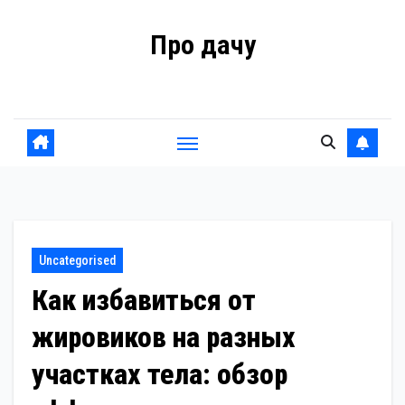
Перейти
Про дачу
к
содержанию
Советы владельцам
Uncategorised
Как избавиться от
жировиков на разных
участках тела: обзор