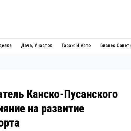
делка
Дача, Участок
Гараж И Авто
Бизнес Совет
атель Канско-Пусанского
ияние на развитие
орта