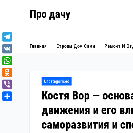
Перейти
Про дачу
к
содержанию
Советы владельцам
T
Главная
Строим Дом Сами
Ремонт И От
e
V
l
K
W
e
h
O
Uncategorised
g
a
d
Костя Вор — основ
r
V
t
n
a
i
О
движения и его вл
s
o
m
b
т
A
k
саморазвития и сп
e
п
p
l
r