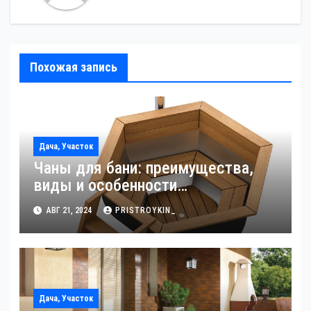
Похожая запись
Дача, Участок
Чаны для бани: преимущества,
виды и особенности
использования
АВГ 21, 2024
PRISTROYKIN_
Дача, Участок