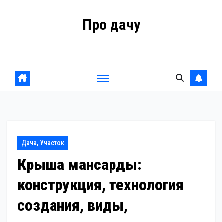
Перейти
Про дачу
к
содержанию
Советы владельцам
Дача, Участок
Крыша мансарды:
конструкция, технология
создания, виды,