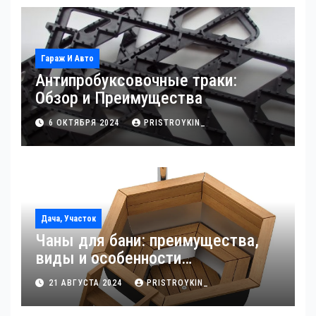
Гараж И Авто
Антипробуксовочные траки:
Обзор и Преимущества
6 ОКТЯБРЯ 2024
PRISTROYKIN_
Дача, Участок
Чаны для бани: преимущества,
виды и особенности
использования
21 АВГУСТА 2024
PRISTROYKIN_