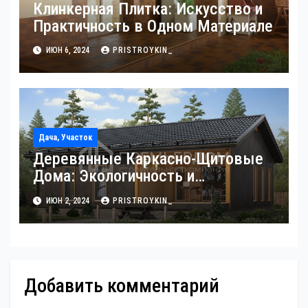
Клинкерная Плитка: Искусство и
Практичность в Одном Материале
ИЮН 6, 2024
PRISTROYKIN_
Дача, Участок
Деревянные Каркасно-Щитовые
Дома: Экологичность и
Практичность
ИЮН 2, 2024
PRISTROYKIN_
Добавить комментарий