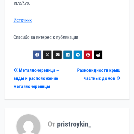
stroit.ru
.
Источник
Спасибо за интерес к публикации
Навигация
Металлочерепица —
Разновидности крыш
виды и расположение
частных домов
по
металлочерепицы
записям
От
pristroykin_