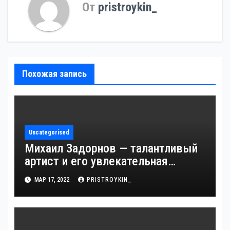
От
pristroykin_
Похожая запись
Uncategorised
Михаил Задорнов — талантливый
артист и его увлекательная
биография — выдающиеся
МАР 17, 2022
PRISTROYKIN_
достижения, известность и
интересные факты из личной
жизни!