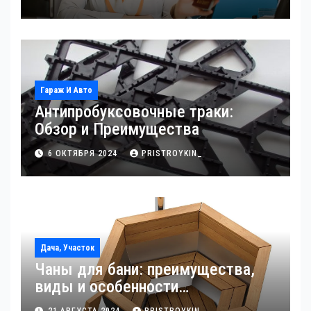
Гараж И Авто
Антипробуксовочные траки:
Обзор и Преимущества
6 ОКТЯБРЯ 2024
PRISTROYKIN_
Дача, Участок
Чаны для бани: преимущества,
виды и особенности
использования