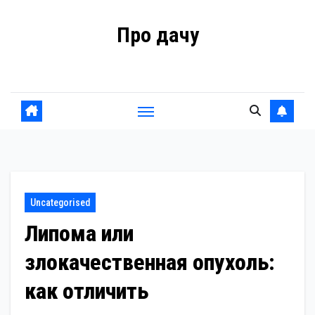
Перейти
Про дачу
к
содержанию
Советы владельцам
Uncategorised
Липома или
злокачественная опухоль:
как отличить