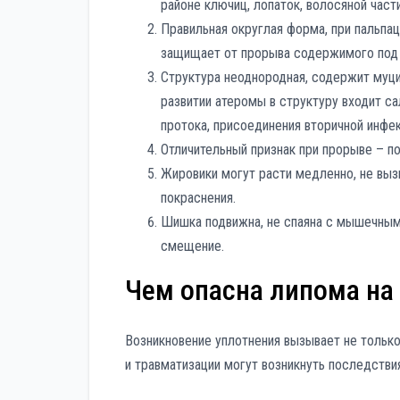
районе ключиц, лопаток, волосяной част
Правильная округлая форма, при пальпа
защищает от прорыва содержимого под
Структура неоднородная, содержит муц
развитии атеромы в структуру входит са
протока, присоединения вторичной инфек
Отличительный признак при прорыве – по
Жировики могут расти медленно, не вызы
покраснения.
Шишка подвижна, не спаяна с мышечным
смещение.
Чем опасна липома на
Возникновение уплотнения вызывает не тольк
и травматизации могут возникнуть последствия