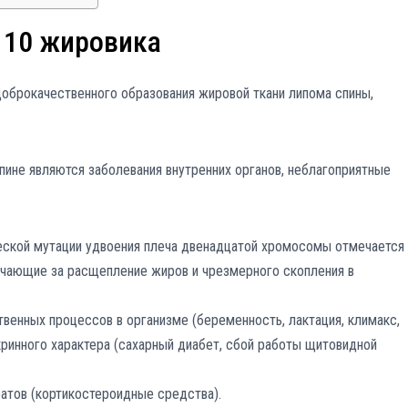
 10 жировика
брокачественного образования жировой ткани липома спины,
спине являются заболевания внутренних органов, неблагоприятные
ческой мутации удвоения плеча двенадцатой хромосомы отмечается
ечающие за расщепление жиров и чрезмерного скопления в
венных процессов в организме (беременность, лактация, климакс,
кринного характера (сахарный диабет, сбой работы щитовидной
атов (кортикостероидные средства).