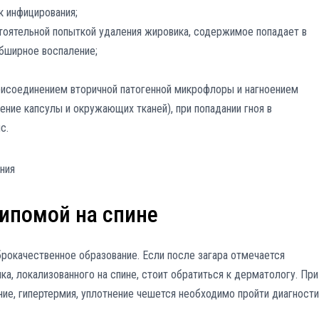
к инфицирования;
тоятельной попыткой удаления жировика, содержимое попадает в
бширное воспаление;
рисоединением вторичной патогенной микрофлоры и нагноением
ение капсулы и окружающих тканей), при попадании гноя в
с.
липомой на спине
рокачественное образование. Если после загара отмечается
а, локализованного на спине, стоит обратиться к дерматологу. При
ние, гипертермия, уплотнение чешется необходимо пройти диагности