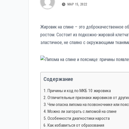
р
p
МАР 15, 2022
a
а
s
в
s
Жировик на спине – это доброкачественное о
и
n
ростом. Состоит из подкожно-жировой клетча
т
i
эластичное, не спаяно с окружающими тканями
ь
k
i
Содержание
Причины и код по МКБ 10 жировика
Отличительные признаки жировиков от други
Чем опасна липома на позвоночнике или поя
Можно ли загорать с липомой на спине
Особенности диагностики нароста
Как избавиться от образования