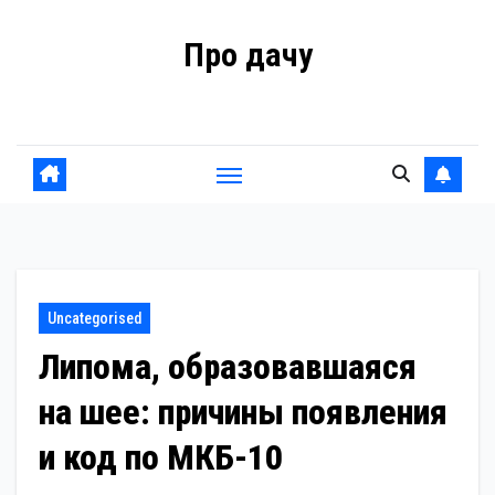
Перейти
Про дачу
к
содержанию
Советы владельцам
Uncategorised
Липома, образовавшаяся
на шее: причины появления
и код по МКБ-10