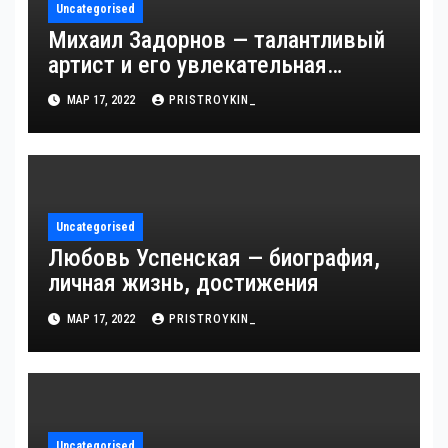
Uncategorised
Михаил Задорнов — талантливый
артист и его увлекательная
биография — выдающиеся
МАР 17, 2022
PRISTROYKIN_
достижения, известность и
интересные факты из личной
жизни!
Uncategorised
Любовь Успенская — биография,
личная жизнь, достижения
МАР 17, 2022
PRISTROYKIN_
Uncategorised