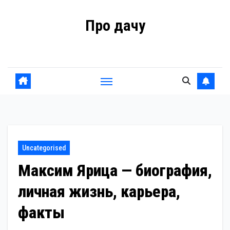
Перейти
Про дачу
к
содержанию
Советы владельцам
Uncategorised
Максим Ярица — биография,
личная жизнь, карьера,
факты