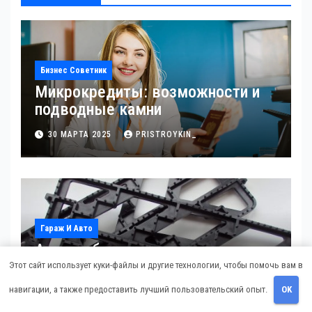
Бизнес Советник
Микрокредиты: возможности и
подводные камни
30 МАРТА 2025
PRISTROYKIN_
Гараж И Авто
Антипробуксовочные траки:
Обзор и Преимущества
Этот сайт использует куки-файлы и другие технологии, чтобы помочь вам в
навигации, а также предоставить лучший пользовательский опыт.
OK
6 ОКТЯБРЯ 2024
PRISTROYKIN_