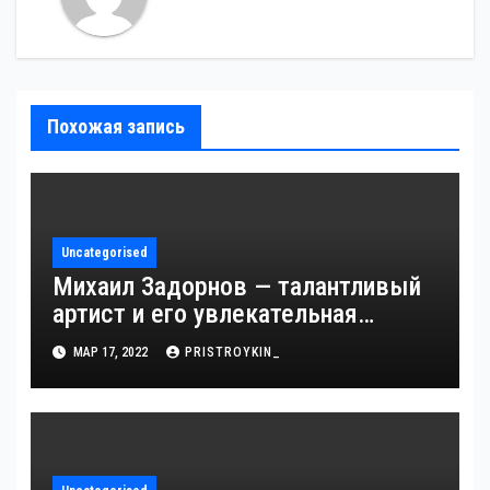
Похожая запись
Uncategorised
Михаил Задорнов — талантливый
артист и его увлекательная
биография — выдающиеся
МАР 17, 2022
PRISTROYKIN_
достижения, известность и
интересные факты из личной
жизни!