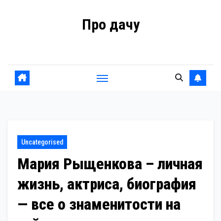
Перейти
Про дачу
к
содержанию
Советы владельцам
Uncategorised
Мария Рыщенкова – личная
жизнь, актриса, биография
— все о знаменитости на