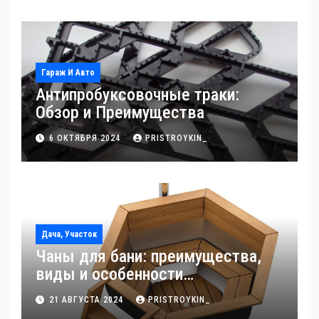
Гараж И Авто
Антипробуксовочные траки:
Обзор и Преимущества
6 ОКТЯБРЯ 2024
PRISTROYKIN_
Дача, Участок
Чаны для бани: преимущества,
виды и особенности
использования
21 АВГУСТА 2024
PRISTROYKIN_