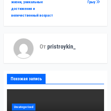
жизни, уникальные
Грыу
записям
достижения и
величественный возраст
От
pristroykin_
Похожая запись
Uncategorised