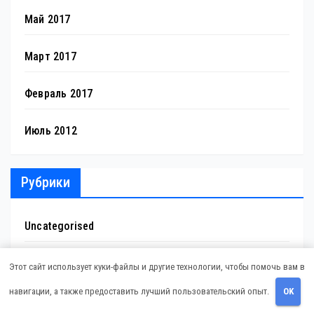
Май 2017
Март 2017
Февраль 2017
Июль 2012
Рубрики
Uncategorised
Бизнес советник
Этот сайт использует куки-файлы и другие технологии, чтобы помочь вам в
навигации, а также предоставить лучший пользовательский опыт.
OK
Гараж и авто