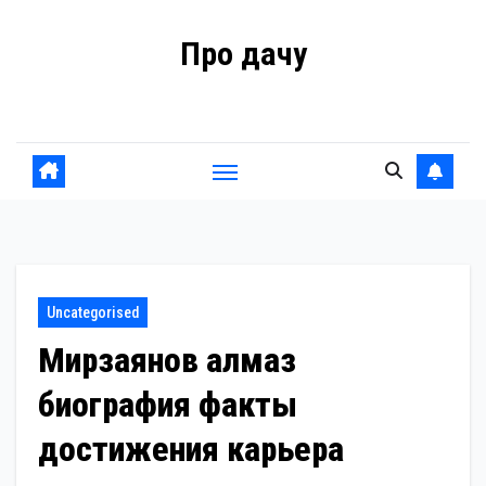
Перейти
Про дачу
к
содержанию
Советы владельцам
Uncategorised
Мирзаянов алмаз
биография факты
достижения карьера