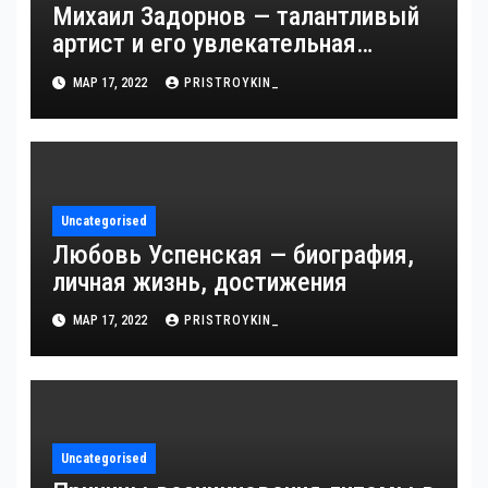
Михаил Задорнов — талантливый
артист и его увлекательная
биография — выдающиеся
МАР 17, 2022
PRISTROYKIN_
достижения, известность и
интересные факты из личной
жизни!
Uncategorised
Любовь Успенская — биография,
личная жизнь, достижения
МАР 17, 2022
PRISTROYKIN_
Uncategorised