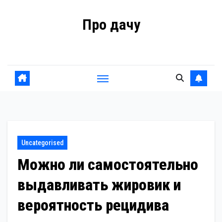
Перейти
Про дачу
к
содержанию
Советы владельцам
Uncategorised
Можно ли самостоятельно
выдавливать жировик и
вероятность рецидива