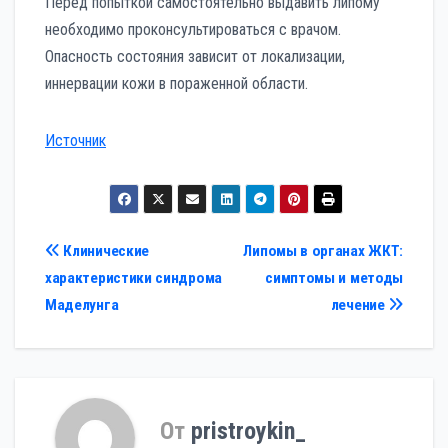
Перед попыткой самостоятельно выдавить липому
необходимо проконсультироваться с врачом.
Опасность состояния зависит от локализации,
иннервации кожи в пораженной области.
Источник
Навигация
Клинические
Липомы в органах ЖКТ:
характеристики синдрома
симптомы и методы
по
Маделунга
лечение
записям
От
pristroykin_