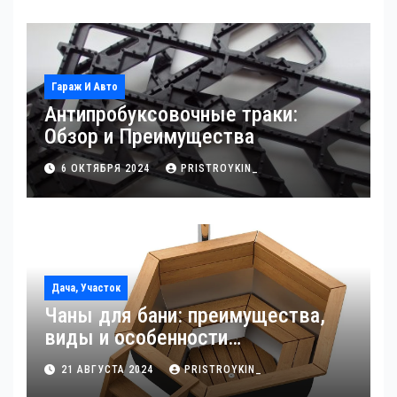
Гараж И Авто
Антипробуксовочные траки:
Обзор и Преимущества
6 ОКТЯБРЯ 2024
PRISTROYKIN_
Дача, Участок
Чаны для бани: преимущества,
виды и особенности
использования
21 АВГУСТА 2024
PRISTROYKIN_