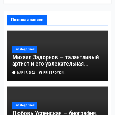
Похожая запись
Uncategorised
Михаил Задорнов — талантливый
артист и его увлекательная
биография — выдающиеся
МАР 17, 2022
PRISTROYKIN_
достижения, известность и
интересные факты из личной
жизни!
Uncategorised
Любовь Успенская — биография,