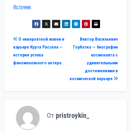
Источник
Навигация
О невероятной жизни и
Виктор Васильевич
карьере Курта Рассела —
Горбатко — биография
по
история успеха
космонавта с
записям
феноменального актера
удивительными
достижениями в
космической карьере
От
pristroykin_