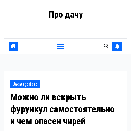
Перейти
Про дачу
к
содержанию
Советы владельцам
Uncategorised
Можно ли вскрыть
фурункул самостоятельно
и чем опасен чирей