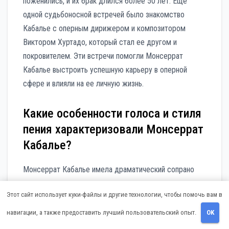
поженились, и их брак длился более 50 лет. Еще
одной судьбоносной встречей было знакомство
Кабалье с оперным дирижером и композитором
Виктором Хуртадо, который стал ее другом и
покровителем. Эти встречи помогли Монсеррат
Кабалье выстроить успешную карьеру в оперной
сфере и влияли на ее личную жизнь.
Какие особенности голоса и стиля
пения характеризовали Монсеррат
Кабалье?
Монсеррат Кабалье имела драматический сопрано
голос с широким диапазоном и впечатляющими
Этот сайт использует куки-файлы и другие технологии, чтобы помочь вам в
верхними нотами. Ее голос был богатым,
насыщенным и выразительным. Она обладала
навигации, а также предоставить лучший пользовательский опыт.
OK
отличной техникой пения и умела передавать эмоции