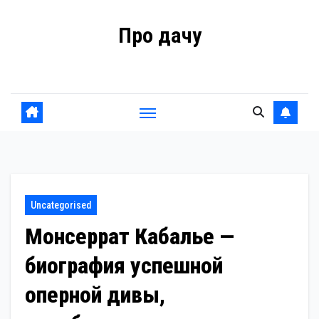
Перейти
Про дачу
к
содержанию
Советы владельцам
Uncategorised
Монсеррат Кабалье —
биография успешной
оперной дивы,