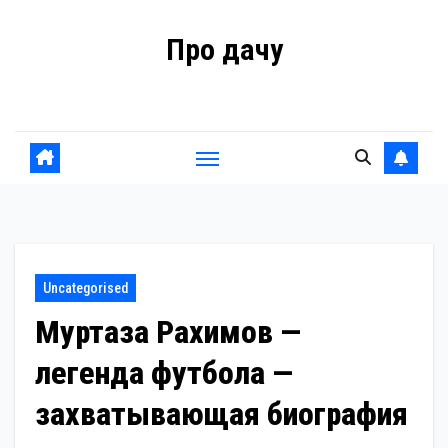
Перейти
Про дачу
к
содержанию
Советы владельцам
Uncategorised
Муртаза Рахимов —
легенда футбола —
захватывающая биография