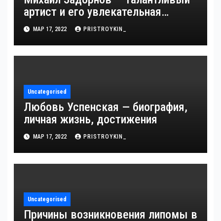
артист и его увлекательная
биография — выдающиеся
МАР 17, 2022
PRISTROYKIN_
достижения, известность и
интересные факты из личной
жизни!
Uncategorised
Любовь Успенская — биография,
личная жизнь, достижения
МАР 17, 2022
PRISTROYKIN_
Uncategorised
Причины возникновения липомы в