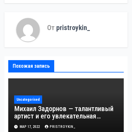
От
pristroykin_
Похожая запись
Uncategorised
Михаил Задорнов — талантливый
артист и его увлекательная
биография — выдающиеся
МАР 17, 2022
PRISTROYKIN_
достижения, известность и