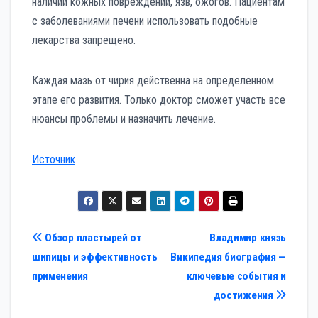
наличии кожных повреждений, язв, ожогов. Пациентам
с заболеваниями печени использовать подобные
лекарства запрещено.
Каждая мазь от чирия действенна на определенном
этапе его развития. Только доктор сможет участь все
нюансы проблемы и назначить лечение.
Источник
Навигация
Обзор пластырей от
Владимир князь
шипицы и эффективность
Википедия биография —
по
применения
ключевые события и
записям
достижения