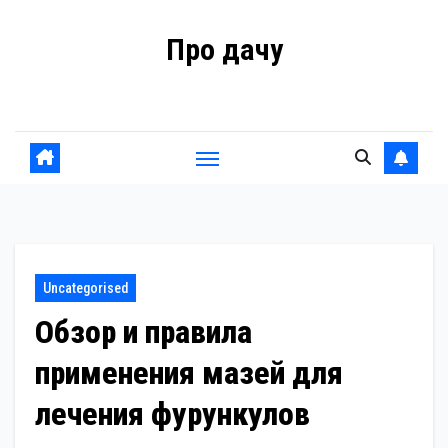
Перейти
Про дачу
к
содержанию
Советы владельцам
Uncategorised
Обзор и правила
применения мазей для
лечения фурункулов