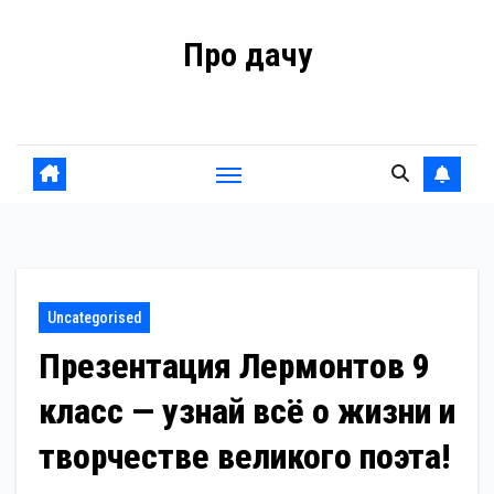
Перейти
Про дачу
к
содержанию
Советы владельцам
Uncategorised
Презентация Лермонтов 9
класс — узнай всё о жизни и
творчестве великого поэта!