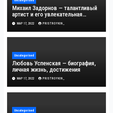
Uncategorised
Михаил Задорнов — талантливый
артист и его увлекательная
биография — выдающиеся
МАР 17, 2022
PRISTROYKIN_
достижения, известность и
интересные факты из личной
жизни!
Uncategorised
Любовь Успенская — биография,
личная жизнь, достижения
МАР 17, 2022
PRISTROYKIN_
Uncategorised