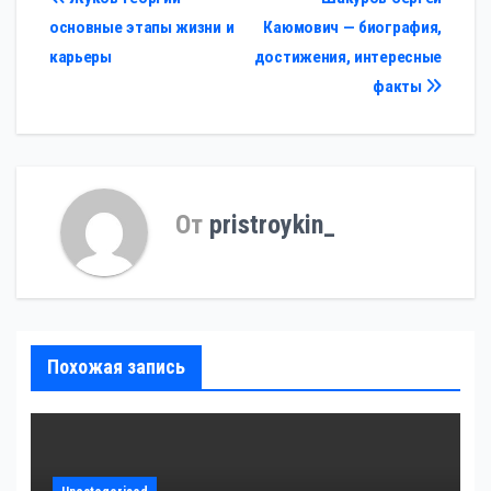
Навигация
основные этапы жизни и
Каюмович — биография,
по
карьеры
достижения, интересные
записям
факты
От
pristroykin_
Похожая запись