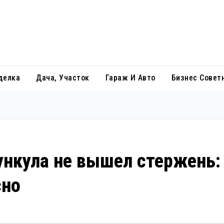
делка
Дача, Участок
Гараж И Авто
Бизнес Совет
ункула не вышел стержень:
сно