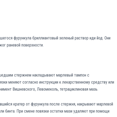
вшегося фурункула бриллиантовый зеленый раствор иди йод. Они
жог раневой поверхности.
ышедшим стержнем накладывают марлевый тампон с
язки меняют согласно инструкции к лекарственному средству или
нимент Вишневского, Левомеколь, тетрациклиновая мазь.
авшийся кратер от фурункула после стержня, накрывают марлевой
ли бинта. При смене повязки остатки мази удаляют при помощи