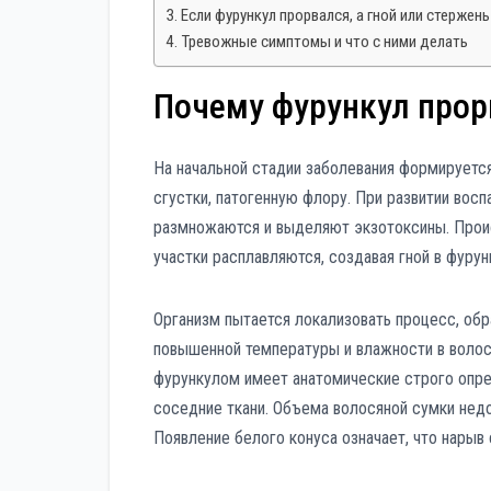
Если фурункул прорвался, а гной или стержен
Тревожные симптомы и что с ними делать
Почему фурункул про
На начальной стадии заболевания формируется
сгустки, патогенную флору. При развитии во
размножаются и выделяют экзотоксины. Проис
участки расплавляются, создавая гной в фурун
Организм пытается локализовать процесс, обр
повышенной температуры и влажности в воло
фурункулом имеет анатомические строго опр
соседние ткани. Объема волосяной сумки нед
Появление белого конуса означает, что нарыв 