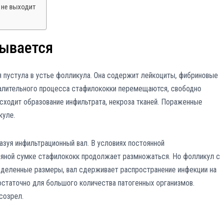
ь не выходит
рывается
 пустула в устье фолликула. Она содержит лейкоциты, фибриновые
спалительного процесса стафилококки перемещаются, свободно
ходит образование инфильтрата, некроза тканей. Пораженные
куле.
азуя инфильтрационный вал. В условиях постоянной
сяной сумке стафилококк продолжает размножаться. Но фолликул с
еделенные размеры, вал сдерживает распространение инфекции на
остаточно для большого количества патогенных организмов.
созрел.