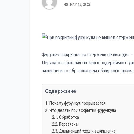
р
p
МАР 15, 2022
a
а
s
в
s
и
n
т
i
ь
k
Фурункул вскрылся но стержень не выходит – 
Период отторжения гнойного содержимого увел
i
заживления с образованием обширного шрама 
Содержание
Почему фурункул прорывается
Что делать при вскрытии фурункула
Обработка
Перевязка
Дальнейший уход и заживление