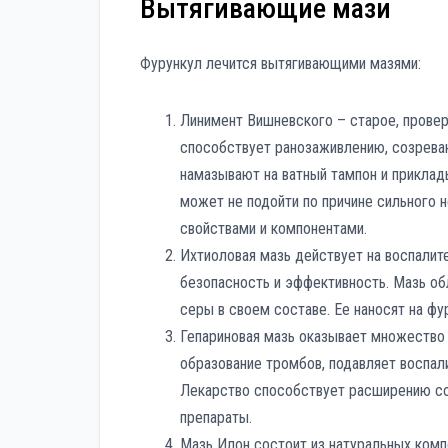
Вытягивающие мази
Фурункул лечится вытягивающими мазями:
Линимент Вишневского – старое, провер
способствует ранозаживлению, созреван
намазывают на ватный тампон и приклад
может не подойти по причине сильного 
свойствами и компонентами.
Ихтиоловая мазь действует на воспалит
безопасность и эффективность. Мазь об
серы в своем составе. Ее наносят на ф
Гепариновая мазь оказывает множество 
образование тромбов, подавляет воспал
Лекарство способствует расширению со
препараты.
Мазь Илон состоит из натуральных комп