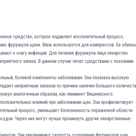
енное средство, которое подавляет воспалительный процесс,
ию фурункула щеки. Мазь используется для компрессов. Ее обильн
ывают к очагу инфекции. Для лечения фурункула лица лекарство
неприятного запаха. В данном случае лечат средствами с похожими
ельный, болевой компоненты заболевания. Она показала высокую
ладает неприятным запахом по причине наличия большого количест
урункул аналогичным образом, как линимент Вишневского.
положительных влияний при заболевании щек. Она профилактирует
ительный процесс, уменьшает болезненность пораженной области.
судов. Через них могут лучше проникнуть другие лекарственные
онентов. Они увеличивают скорость созревания фурункулов щек,