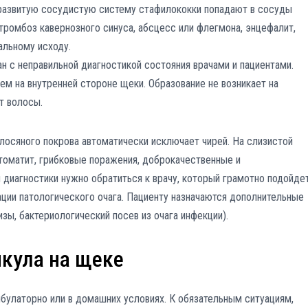
 развитую сосудистую систему стафилококки попадают в сосуды
 тромбоз кавернозного синуса, абсцесс или флегмона, энцефалит,
альному исходу.
н с неправильной диагностикой состояния врачами и пациентами.
ем на внутренней стороне щеки. Образование не возникает на
т волосы.
олосяного покрова автоматически исключает чирей. На слизистой
томатит, грибковые поражения, доброкачественные и
 диагностики нужно обратиться к врачу, который грамотно подойдет
ции патологического очага. Пациенту назначаются дополнительные
ы, бактериологический посев из очага инфекции).
кула на щеке
улаторно или в домашних условиях. К обязательным ситуациям,