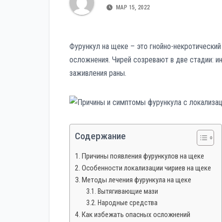
р
p
МАР 15, 2022
a
а
s
в
s
Фурункул на щеке – это гнойно-некротически
и
n
осложнения. Чирей созревают в две стадии: 
т
i
заживления раны.
ь
k
i
Содержание
Причины появления фурункулов на щеке
Особенности локализации чириев на щеке
Методы лечения фурункула на щеке
Вытягивающие мази
Народные средства
Как избежать опасных осложнений